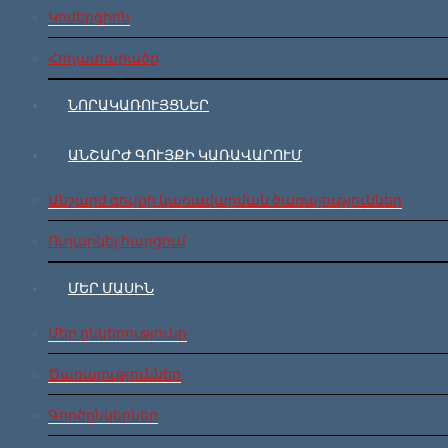
Կոմերցիոն
Հողատարածք
ՆՈՐԱԿԱՌՈՒՅՑՆԵՐ
ԱՆՇԱՐԺ ԳՈՒՅՔԻ ԿԱՌԱՎԱՐՈՒՄ
Անշարժ գույքի կառավարման ծառայություններ
Ուղարկել հարցում
ՄԵՐ ՄԱՍԻՆ
Մեր ընկերությունը
Ծառայություններ
Գործընկերներ