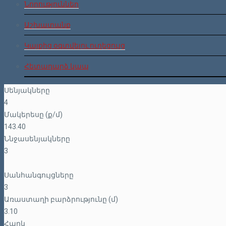
Նորություններ
Աշխատանք
Կայքից օգտվելու ուղեցույց
Հետադարձ կապ
Սենյակները
4
Մակերեսը (ք/մ)
143.40
Ննջասենյակները
3
Սանհանգույցները
3
Առաստաղի բարձրությունը (մ)
3.10
Հարկ