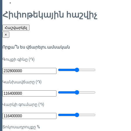
Հիփոթեկային հաշվիչ
Հաշվարկել
×
Որքա՞ն ես վճարելու ամսական
Գույքի գինը (֏)
Կանխավճարը (֏)
Վարկի գումարը (֏)
Տոկոսադրույքը %