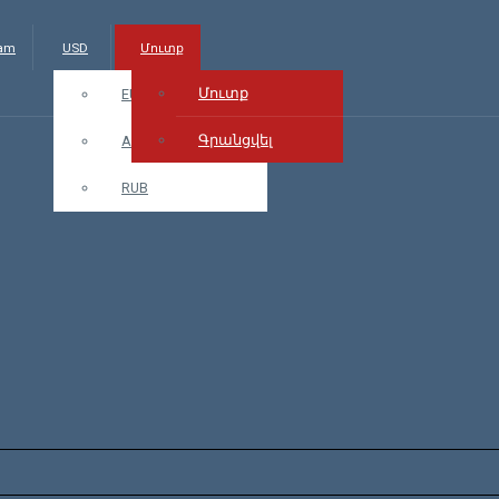
.am
USD
Մուտք
Մուտք
EUR
Գրանցվել
AMD
RUB