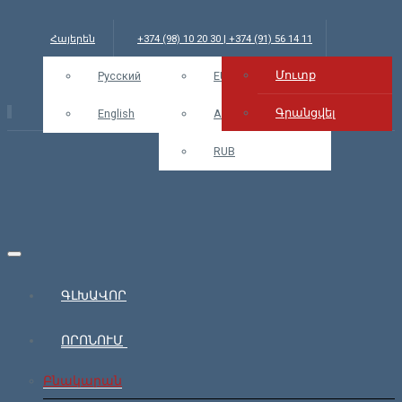
Հայերեն
+374 (98) 10 20 30 | +374 (91) 56 14 11
Մուտք
info@bars.am
Русский
USD
EUR
Մուտք
Գրանցվել
English
AMD
RUB
ԳԼԽԱՎՈՐ
ՈՐՈՆՈՒՄ
Բնակարան