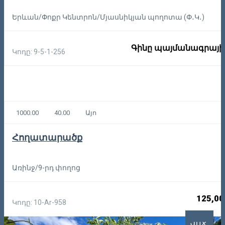
Երևան/Փոքր Կենտրոն/Մյասնիկյան պողոտա (Փ․Կ․)
Գինը պայմանագրայի
Կոդը: 9-5-1-256
1000.00
40.00
Այո
Հողատարածք
Առինջ/9-րդ փողոց
125,00
Կոդը: 10-Ar-958
ՎԱՃ.