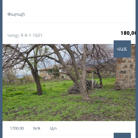
Փարպի
180,00
Կոդը: 9-4-1-1601
ՎԱՃ.
1700.00
N/A
Այո