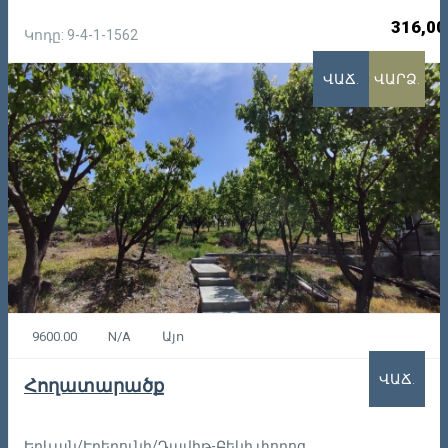
316,00
Կոդը: 9-4-1-1562
ՎԱՃ.
ՎԱՐՁ.
9600.00
N/A
Այո
ՎԱՃ.
Հողատարածք
Երևան/Էրեբունի/Դավիթ-Բեկի փողոց