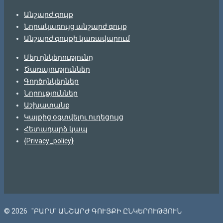
Անշարժ գույք
Նորակառույց անշարժ գույք
Անշարժ գույքի կառավարում
Մեր ընկերությունը
Ծառայություններ
Գործընկերներ
Նորություններ
Աշխատանք
Կայքից օգտվելու ուղեցույց
Հետադարձ կապ
{Privacy_policy}
© 2026
"ԲԱՐՍ" ԱՆՇԱՐԺ ԳՈՒՅՔԻ ԸՆԿԵՐՈՒԹՅՈՒՆ