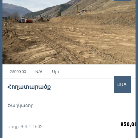
25000.00
N/A
Այո
ՎԱՃ.
Հողատարածք
Ծաղկաձոր
950,00
Կոդը: 9-4-1-1602