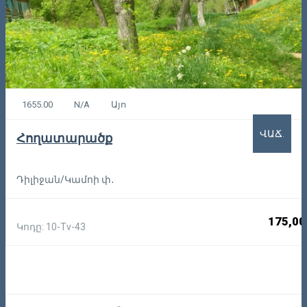
1655.00
N/A
Այո
ՎԱՃ.
Հողատարածք
Դիլիջան/Կամոի փ․
175,00
Կոդը: 10-Tv-43