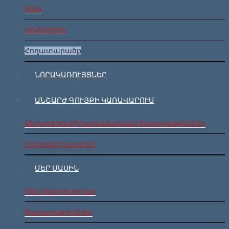
Տուն
Կոմերցիոն
Հողատարածք
ՆՈՐԱԿԱՌՈՒՅՑՆԵՐ
ԱՆՇԱՐԺ ԳՈՒՅՔԻ ԿԱՌԱՎԱՐՈՒՄ
Անշարժ գույքի կառավարման ծառայություններ
Ուղարկել հարցում
ՄԵՐ ՄԱՍԻՆ
Մեր ընկերությունը
Ծառայություններ