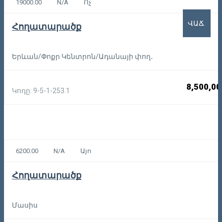
19000.00
N/A
Ոչ
ՎԱՃ.
Հողատարածք
Երևան/Փոքր Կենտրոն/Ադանայի փող․
8,500,00
Կոդը: 9-5-1-253.1
6200.00
N/A
Այո
Հողատարածք
Մասիս