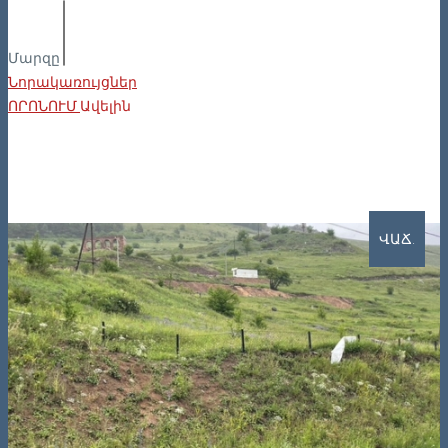
Մարզը
Նորակառույցներ
ՈՐՈՆՈՒՄ
Ավելին
ՎԱՃ.