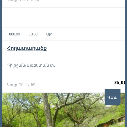
800.00
30.00
Այո
Հողատարածք
Դիլիջան/Այգեստան փ․
75,00
Կոդը: 10-Tv-59
ՎԱՃ.