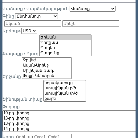
Վաճառք / Վարձակալություն
Գինը
Արժույթ
Քաղաքը / Գյուղ
Շրջանը
Շինության տիպը
Փողոցը
Կոդը