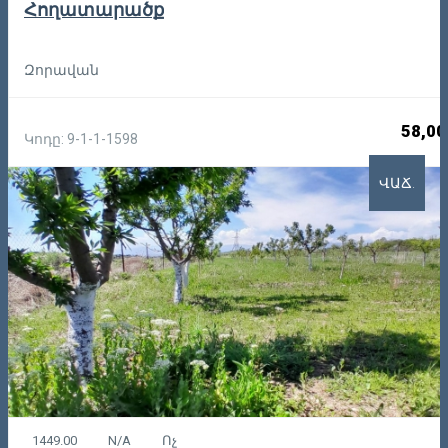
Հողատարածք
Զորավան
58,00
Կոդը: 9-1-1-1598
ՎԱՃ.
1449.00
N/A
Ոչ