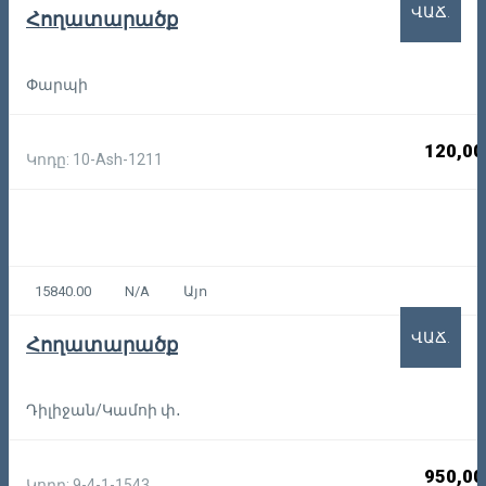
ՎԱՃ.
Հողատարածք
Փարպի
120,00
Կոդը: 10-Ash-1211
15840.00
N/A
Այո
ՎԱՃ.
Հողատարածք
Դիլիջան/Կամոի փ․
950,00
Կոդը: 9-4-1-1543