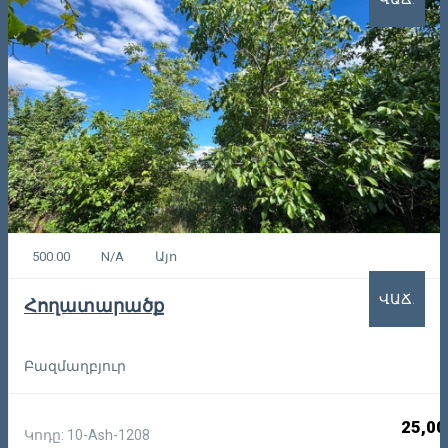
500.00
N/A
Այո
ՎԱՃ.
Հողատարածք
Բազմաղբյուր
25,00
Կոդը: 10-Ash-1208