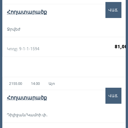
ՎԱՃ.
Հողատարածք
Ջրվեժ
81,00
Կոդը: 9-1-1-1594
2155.00
14.00
Այո
ՎԱՃ.
Հողատարածք
Դիլիջան/Կամոի փ․