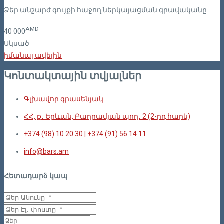
Ձեր անշարժ գույքի հաջող ներկայացման գրավականը
AMD
40
000
Սկսած
իմանալ ավելին
Կոնտակտային տվյալներ
Գլխավոր գրասենյակ
ՀՀ, ք․ Երևան, Բաղրամյան պող․ 2 (2-րդ հարկ)
+374 (98) 10 20 30 | +374 (91) 56 14 11
info@bars.am
Հետադարձ կապ