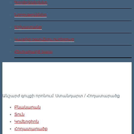
Գործընկերներ
Նորություններ
Աշխատանք
Կայքից օգտվելու ուղեցույց
Հետադարձ կապ
Անշարժ գույքի որոնում:
Ստանդարտ
/
Հողատարածք
Բնակարան
Տուն
Կոմերցիոն
Հողատարածք