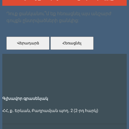
Դուք ցանկանու՞մ եք հեռացնել այս անշարժ
գույքն ընտրվածների ցանկից:
Վերադարձ
Հեռացնել
Գլխավոր գրասենյակ
ՀՀ, ք․ Երևան, Բաղրամյան պող․ 2 (2-րդ հարկ)