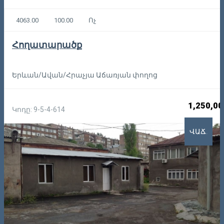
4063.00
100.00
Ոչ
Հողատարածք
Երևան/Ավան/Հրաչյա Աճառյան փողոց
1,250,00
Կոդը: 9-5-4-614
ՎԱՃ.