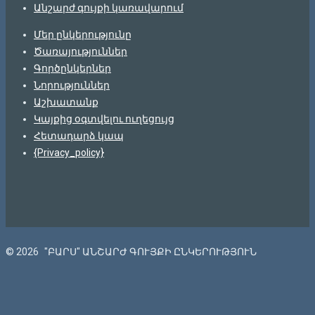
Անշարժ գույքի կառավարում
Մեր ընկերությունը
Ծառայություններ
Գործընկերներ
Նորություններ
Աշխատանք
Կայքից օգտվելու ուղեցույց
Հետադարձ կապ
{Privacy_policy}
© 2026
"ԲԱՐՍ" ԱՆՇԱՐԺ ԳՈՒՅՔԻ ԸՆԿԵՐՈՒԹՅՈՒՆ