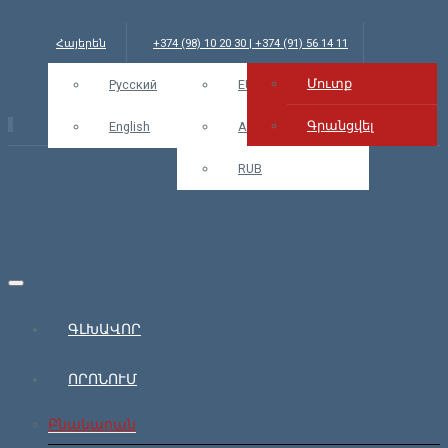
Հայերեն
+374 (98) 10 20 30 | +374 (91) 56 14 11
Մուտք
info@bars.am
Русский
USD
EUR
Մուտք
Գրանցվել
English
AMD
RUB
ԳԼԽԱՎՈՐ
ՈՐՈՆՈՒՄ
Բնակարան