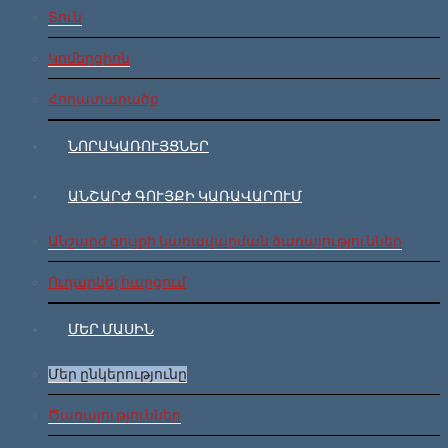
Տուն
Կոմերցիոն
Հողատարածք
ՆՈՐԱԿԱՌՈՒՅՑՆԵՐ
ԱՆՇԱՐԺ ԳՈՒՅՔԻ ԿԱՌԱՎԱՐՈՒՄ
Անշարժ գույքի կառավարման ծառայություններ
Ուղարկել հարցում
ՄԵՐ ՄԱՍԻՆ
Մեր ընկերությունը
Ծառայություններ