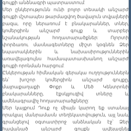
գույքի անձնագրի պատրաստում:
Մեր ընկերությունն ունի բոլոր տեսակի անշարժ
գույքի մշտապես թարմացվող ծավալուն տվյալների
բազա, որը ներառում է բնակարաններ, տներ,
կոմերցիոն անշարժ գույք և տարբեր
նշանակության հողատարածքներ: Ոլորտի
փորձառու մասնագետները միշտ կօգնեն Ձեր
նպատակներին և նախասիրություններին
առավելագույնս համապատասխանող անշարժ
գույքի որոնման հարցում:
Ընկերության հիմնական գերակա ուղղություններն
են՝ խոշոր կոմերցիոն անշարժ գույքը,
մայրաքաղաքի Փոքր և Մեծ Կենտրոնի
բնակարանները, էքսկլյուզիվ տները և
ամենագրավիչ հողատարածքները:
Մեր կայքում Դուք ոչ միայն կարող եք ստանալ
որակյալ մանրամասն տեղեկատվություն, այլ նաև
գրանցելով օգտատիրոջ անձնական էջ՝ Ձեր
հավանած անշարժ գույքն ավելացնել