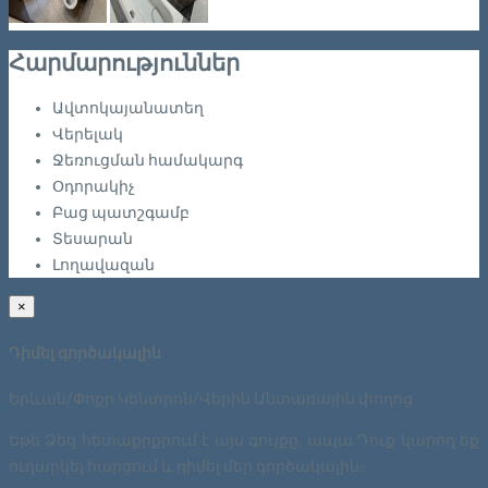
Հարմարություններ
Ավտոկայանատեղ
Վերելակ
Ջեռուցման համակարգ
Օդորակիչ
Բաց պատշգամբ
Տեսարան
Լողավազան
×
Դիմել գործակալին
Երևան/Փոքր Կենտրոն/Վերին Անտառային փողոց
Եթե Ձեզ հետաքրքրում է այս գույքը, ապա Դուք կարող եք
ուղարկել հարցում և դիմել մեր գործակալին։