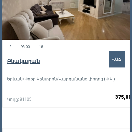
2
93.00
18
ՎԱՃ.
Բնակարան
Երևան/Փոքր Կենտրոն/Վարդանանց փողոց (Փ.Կ.)
375,00
Կոդը: 81105