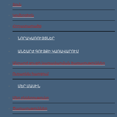
Տուն
Կոմերցիոն
Հողատարածք
ՆՈՐԱԿԱՌՈՒՅՑՆԵՐ
ԱՆՇԱՐԺ ԳՈՒՅՔԻ ԿԱՌԱՎԱՐՈՒՄ
Անշարժ գույքի կառավարման ծառայություններ
Ուղարկել հարցում
ՄԵՐ ՄԱՍԻՆ
Մեր ընկերությունը
Ծառայություններ