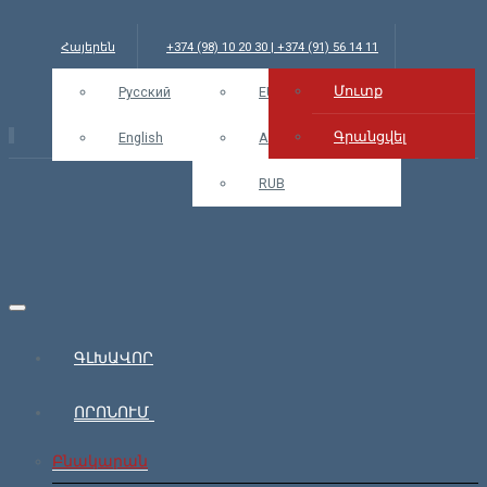
Հայերեն
+374 (98) 10 20 30 | +374 (91) 56 14 11
Մուտք
info@bars.am
Русский
USD
EUR
Մուտք
Գրանցվել
English
AMD
RUB
ԳԼԽԱՎՈՐ
ՈՐՈՆՈՒՄ
Բնակարան