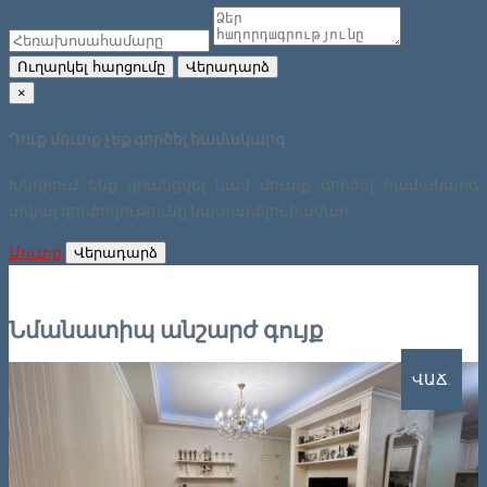
Ուղարկել հարցումը
Վերադարձ
×
Դուք մուտք չեք գործել համակարգ
Խնդրում ենք գրանցվել կամ մուտք գործել համակարգ
տվյալ գործողությունը կատարելու համար:
Մուտք
Վերադարձ
Նմանատիպ անշարժ գույք
ՎԱՃ.