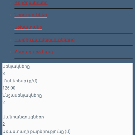
Գործընկերներ
Նորություններ
Աշխատանք
Կայքից օգտվելու ուղեցույց
Հետադարձ կապ
Սենյակները
3
Մակերեսը (ք/մ)
126.00
Ննջասենյակները
2
Սանհանգույցները
2
Առաստաղի բարձրությունը (մ)