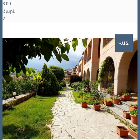
3.00
Հարկ
2
ՎԱՃ.