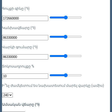
Գույքի գինը (֏)
Կանխավճարը (֏)
Վարկի գումարը (֏)
Տոկոսադրույքը %
Ի՞նչ ժամկետում ես նախատեսում մարել վարկը (ամիս)
Ամսական վճարը (֏)