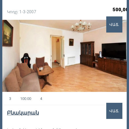
500,00
Կոդը: 1-3-2007
ՎԱՃ.
3
100.00
4
ՎԱՃ.
Բնակարան