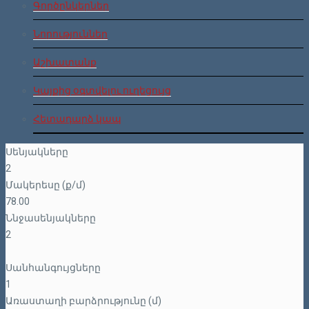
Գործընկերներ
Նորություններ
Աշխատանք
Կայքից օգտվելու ուղեցույց
Հետադարձ կապ
Սենյակները
2
Մակերեսը (ք/մ)
78.00
Ննջասենյակները
2
Սանհանգույցները
1
Առաստաղի բարձրությունը (մ)