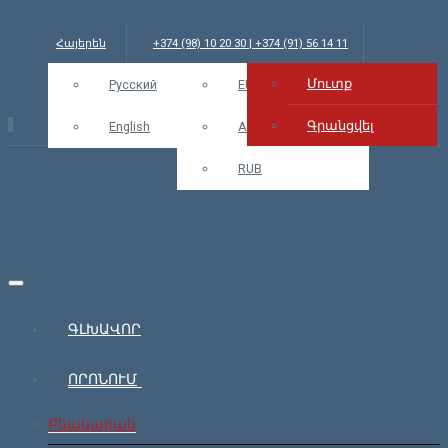
Հայերեն
+374 (98) 10 20 30 | +374 (91) 56 14 11
Մուտք
info@bars.am
Русский
USD
EUR
Մուտք
Գրանցվել
English
AMD
RUB
ԳԼԽԱՎՈՐ
ՈՐՈՆՈՒՄ
Բնակարան