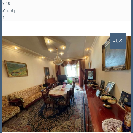
3.10
Հարկ
1
ՎԱՃ.