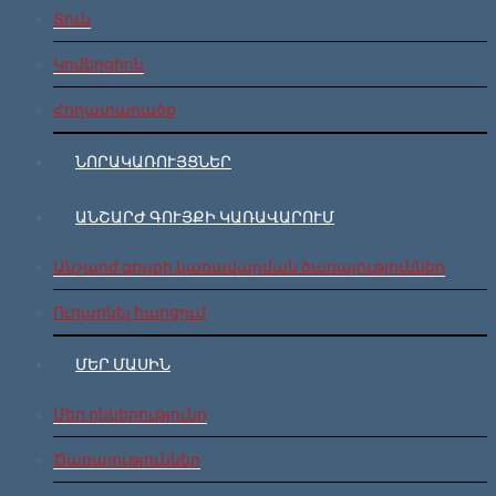
Տուն
Կոմերցիոն
Հողատարածք
ՆՈՐԱԿԱՌՈՒՅՑՆԵՐ
ԱՆՇԱՐԺ ԳՈՒՅՔԻ ԿԱՌԱՎԱՐՈՒՄ
Անշարժ գույքի կառավարման ծառայություններ
Ուղարկել հարցում
ՄԵՐ ՄԱՍԻՆ
Մեր ընկերությունը
Ծառայություններ