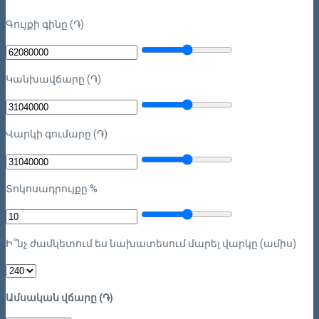
Գույքի գինը (֏)
Կանխավճարը (֏)
Վարկի գումարը (֏)
Տոկոսադրույքը %
Ի՞նչ ժամկետում ես նախատեսում մարել վարկը (ամիս)
Ամսական վճարը (֏)