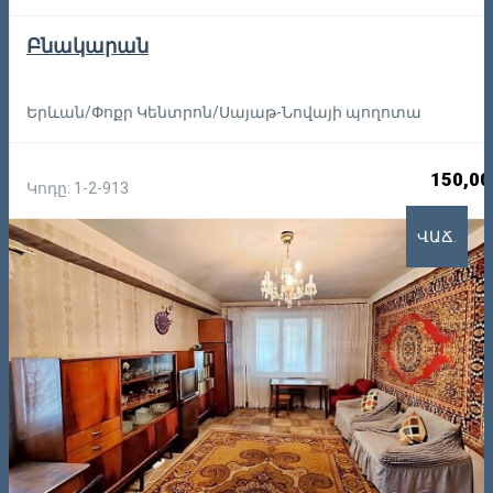
Բնակարան
Երևան/Փոքր Կենտրոն/Սայաթ-Նովայի պողոտա
150,00
Կոդը: 1-2-913
ՎԱՃ.