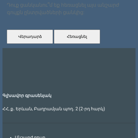
Դուք ցանկանու՞մ եք հեռացնել այս անշարժ
գույքն ընտրվածների ցանկից:
Վերադարձ
Հեռացնել
Գլխավոր գրասենյակ
ՀՀ, ք․ Երևան, Բաղրամյան պող․ 2 (2-րդ հարկ)
Անշարժ գույք