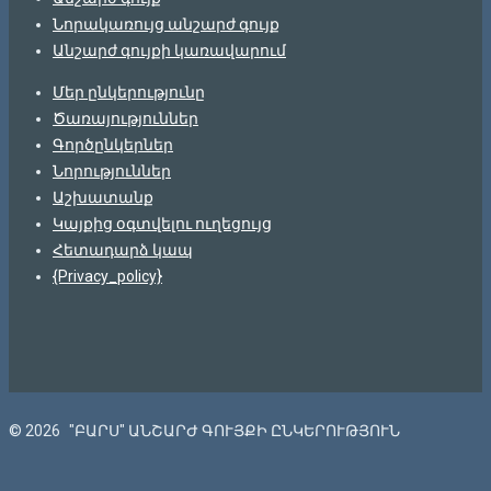
Նորակառույց անշարժ գույք
Անշարժ գույքի կառավարում
Մեր ընկերությունը
Ծառայություններ
Գործընկերներ
Նորություններ
Աշխատանք
Կայքից օգտվելու ուղեցույց
Հետադարձ կապ
{Privacy_policy}
© 2026
"ԲԱՐՍ" ԱՆՇԱՐԺ ԳՈՒՅՔԻ ԸՆԿԵՐՈՒԹՅՈՒՆ