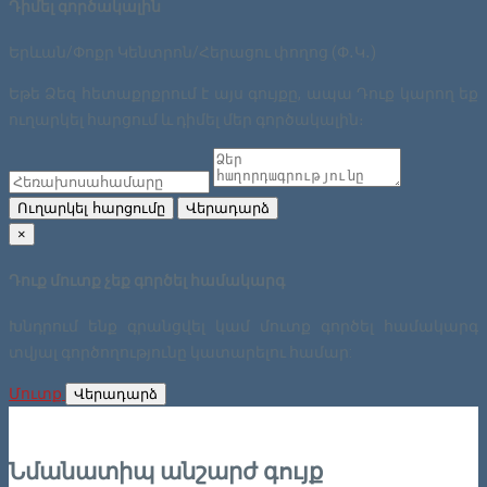
Դիմել գործակալին
Երևան/Փոքր Կենտրոն/Հերացու փողոց (Փ․Կ․)
Եթե Ձեզ հետաքրքրում է այս գույքը, ապա Դուք կարող եք
ուղարկել հարցում և դիմել մեր գործակալին։
Ուղարկել հարցումը
Վերադարձ
×
Դուք մուտք չեք գործել համակարգ
Խնդրում ենք գրանցվել կամ մուտք գործել համակարգ
տվյալ գործողությունը կատարելու համար:
Մուտք
Վերադարձ
Նմանատիպ անշարժ գույք