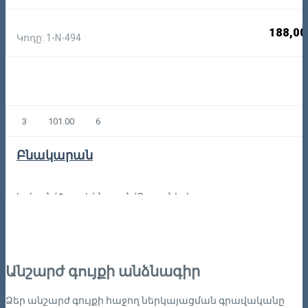
188,00
Կոդը: 1-N-494
3
101.00
6
Բնակարան
Երևան/Փոքր Կենտրոն/Բայրոնի փողոց
185,00
Կոդը: 1-3-1721
Անշարժ գույքի անձնագիր
Ձեր անշարժ գույքի հաջող ներկայացման գրավականը