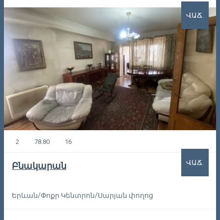
ՎԱՃ.
2
78.80
16
ՎԱՃ.
Բնակարան
Երևան/Փոքր Կենտրոն/Սարյան փողոց