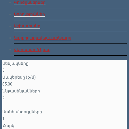
Գործընկերներ
Նորություններ
Աշխատանք
Կայքից օգտվելու ուղեցույց
Հետադարձ կապ
Սենյակները
3
Մակերեսը (ք/մ)
85.00
Ննջասենյակները
2
Սանհանգույցները
1
Հարկ