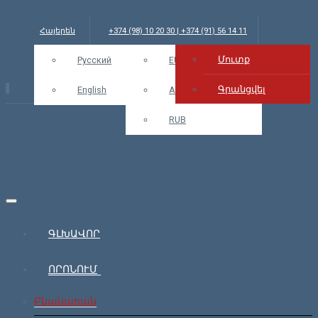
Հայերեն
+374 (98) 10 20 30 | +374 (91) 56 14 11
Մուտք
info@bars.am
Русский
USD
EUR
Մուտք
Գրանցվել
English
AMD
RUB
ԳԼԽԱՎՈՐ
ՈՐՈՆՈՒՄ
Բնակարան