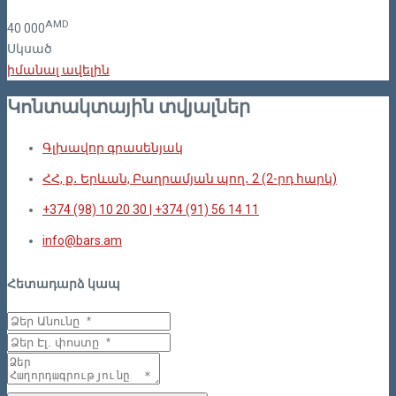
AMD
40
000
Սկսած
իմանալ ավելին
Կոնտակտային տվյալներ
Գլխավոր գրասենյակ
ՀՀ, ք․ Երևան, Բաղրամյան պող․ 2 (2-րդ հարկ)
+374 (98) 10 20 30 | +374 (91) 56 14 11
info@bars.am
Հետադարձ կապ