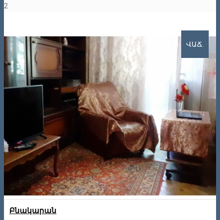
2
ՎԱՃ.
Բնակարան