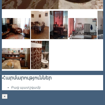
Հարմարություններ
Բաց պատշգամբ
×