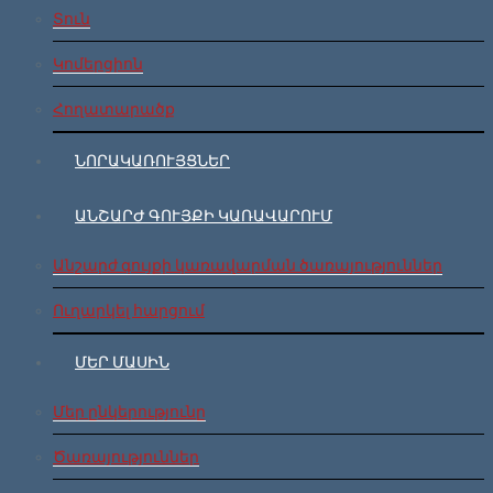
Տուն
Կոմերցիոն
Հողատարածք
ՆՈՐԱԿԱՌՈՒՅՑՆԵՐ
ԱՆՇԱՐԺ ԳՈՒՅՔԻ ԿԱՌԱՎԱՐՈՒՄ
Անշարժ գույքի կառավարման ծառայություններ
Ուղարկել հարցում
ՄԵՐ ՄԱՍԻՆ
Մեր ընկերությունը
Ծառայություններ