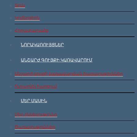
Տուն
Կոմերցիոն
Հողատարածք
ՆՈՐԱԿԱՌՈՒՅՑՆԵՐ
ԱՆՇԱՐԺ ԳՈՒՅՔԻ ԿԱՌԱՎԱՐՈՒՄ
Անշարժ գույքի կառավարման ծառայություններ
Ուղարկել հարցում
ՄԵՐ ՄԱՍԻՆ
Մեր ընկերությունը
Ծառայություններ