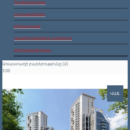
Գործընկերներ
Նորություններ
Աշխատանք
Կայքից օգտվելու ուղեցույց
Հետադարձ կապ
Առաստաղի բարձրությունը (մ)
3.00
ՎԱՃ.