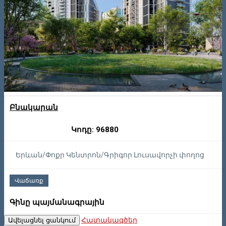
Բնակարան
Կոդը: 96880
Երևան/Փոքր Կենտրոն/Գրիգոր Լուսավորչի փողոց
Վաճառք
Գինը պայմանագրային
Հատակագծեր
Ավելացնել ցանկում