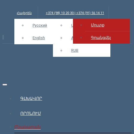
Հայերեն
+374 (98) 10 20 30 | +374 (91) 56 14 11
Մուտք
info@bars.am
Русский
EUR
USD
Մուտք
Գրանցվել
English
AMD
RUB
ԳԼԽԱՎՈՐ
ՈՐՈՆՈՒՄ
Բնակարան