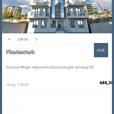
4
208.50
5
ՎԱՃ.
Բնակարան
Երևան/Փոքր Կենտրոն/Անտառային փողոց/23
688,38
Կոդը: 1-DH-8