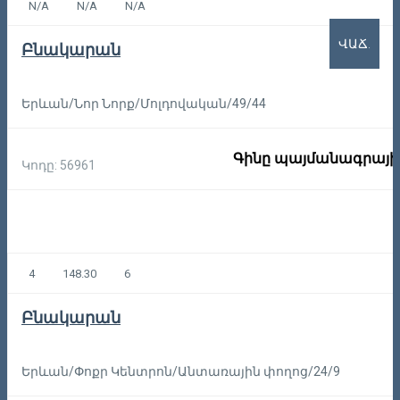
N/A
N/A
N/A
ՎԱՃ.
Բնակարան
Երևան/Նոր Նորք/Մոլդովական/49/44
Գինը պայմանագրայի
Կոդը: 56961
4
148.30
6
Բնակարան
Երևան/Փոքր Կենտրոն/Անտառային փողոց/24/9