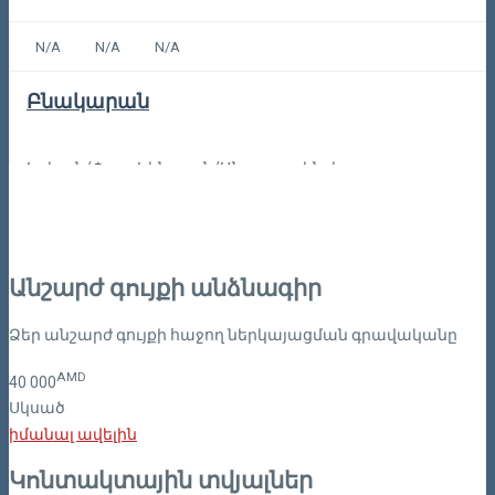
N/A
N/A
N/A
Բնակարան
Երևան/Փոքր Կենտրոն/Անտառային փողոց
Գինը պայմանագրայի
Կոդը: 1-DH
Անշարժ գույքի անձնագիր
Ձեր անշարժ գույքի հաջող ներկայացման գրավականը
AMD
40
000
Սկսած
իմանալ ավելին
Կոնտակտային տվյալներ