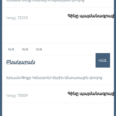
Երևան/Նորք-Մարաշ/Հովսեփյան փողոց
Գինը պայմանագրայի
Կոդը: 72310
N/A
N/A
N/A
ՎԱՃ.
Բնակարան
Երևան/Փոքր Կենտրոն/Վերին Անտառային փողոց
Գինը պայմանագրայի
Կոդը: 70009