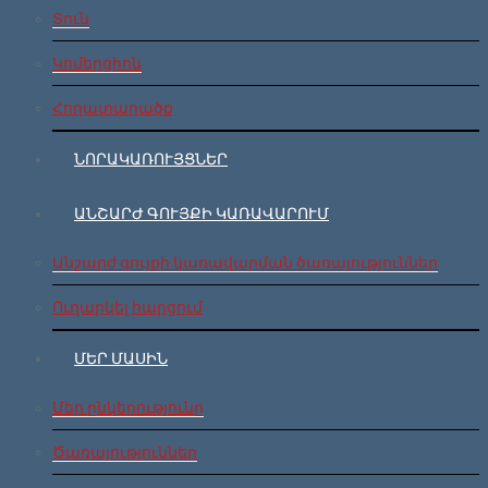
Տուն
Կոմերցիոն
Հողատարածք
ՆՈՐԱԿԱՌՈՒՅՑՆԵՐ
ԱՆՇԱՐԺ ԳՈՒՅՔԻ ԿԱՌԱՎԱՐՈՒՄ
Անշարժ գույքի կառավարման ծառայություններ
Ուղարկել հարցում
ՄԵՐ ՄԱՍԻՆ
Մեր ընկերությունը
Ծառայություններ