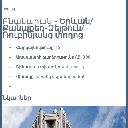
Կիսվել`
Բնակարան
- Երևան/
Քանաքեռ-Զեյթուն/
Ռուբինյանց փողոց
Հարկայնությունը:
16
Առաստաղի բարձրությունը (մ):
3.00
Շինության տիպը:
նորակառույց
Վիճակը:
առանց վերանորոգման
Նկարներ