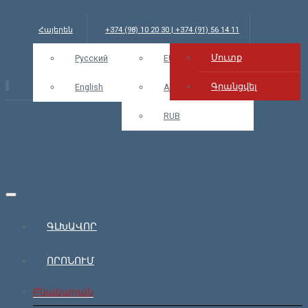
Հայերեն
+374 (98) 10 20 30 | +374 (91) 56 14 11
Մուտք
info@bars.am
Русский
USD
EUR
Մուտք
Գրանցվել
English
AMD
RUB
ԳԼԽԱՎՈՐ
ՈՐՈՆՈՒՄ
Բնակարան