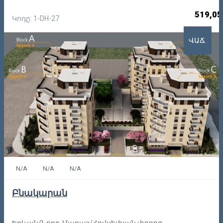
519,05
Կոդը: 1-DH-27
ՎԱՃ.
N/A
N/A
N/A
Բնակարան