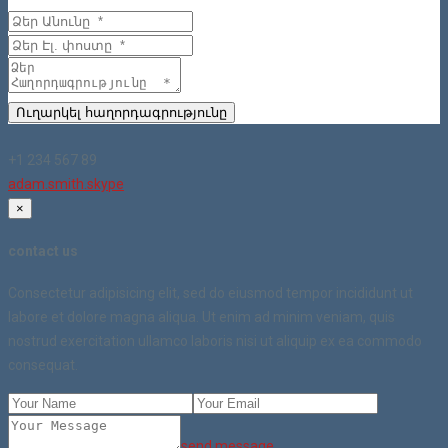
Ուղարկել հաղորդագրությունը
+1 234 567 89
adam.smith.skype
×
contact us
Consectetur adipisicing elit, sed do eiusmod tempor incididunt ut
labore et dolore magna aliqua. Ut enim ad minim veniam, quis
nostrud exercitation ullamco laboris nisi ut aliquip ex ea commodo
consequat.
send message