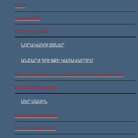
Տուն
Կոմերցիոն
Հողատարածք
ՆՈՐԱԿԱՌՈՒՅՑՆԵՐ
ԱՆՇԱՐԺ ԳՈՒՅՔԻ ԿԱՌԱՎԱՐՈՒՄ
Անշարժ գույքի կառավարման ծառայություններ
Ուղարկել հարցում
ՄԵՐ ՄԱՍԻՆ
Մեր ընկերությունը
Ծառայություններ