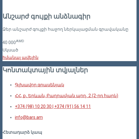
Անշարժ գույքի անձնագիր
Ձեր անշարժ գույքի հաջող ներկայացման գրավականը
AMD
40
000
Սկսած
իմանալ ավելին
Կոնտակտային տվյալներ
Գլխավոր գրասենյակ
ՀՀ, ք․ Երևան, Բաղրամյան պող․ 2 (2-րդ հարկ)
+374 (98) 10 20 30 | +374 (91) 56 14 11
info@bars.am
Հետադարձ կապ