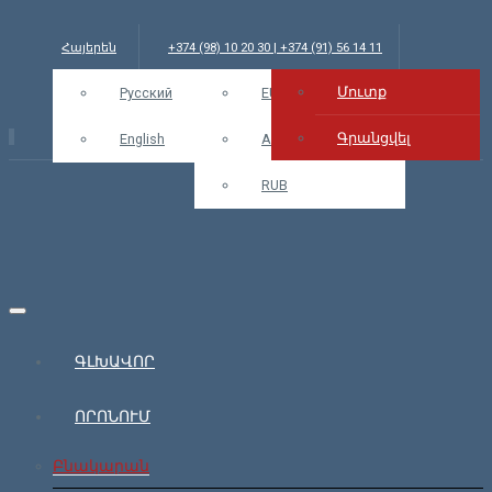
Հայերեն
+374 (98) 10 20 30 | +374 (91) 56 14 11
Մուտք
info@bars.am
Русский
USD
EUR
Մուտք
Գրանցվել
English
AMD
RUB
ԳԼԽԱՎՈՐ
ՈՐՈՆՈՒՄ
Բնակարան