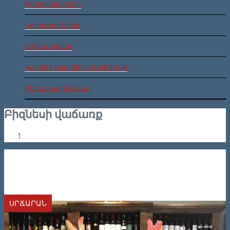
Գործընկերներ
Նորություններ
Աշխատանք
Կայքից օգտվելու ուղեցույց
Հետադարձ կապ
Բիզնեսի վաճառք
ՍՐՃԱՐԱՆ