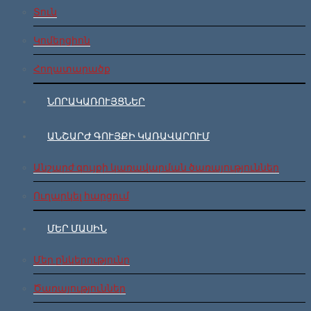
Տուն
Կոմերցիոն
Հողատարածք
ՆՈՐԱԿԱՌՈՒՅՑՆԵՐ
ԱՆՇԱՐԺ ԳՈՒՅՔԻ ԿԱՌԱՎԱՐՈՒՄ
Անշարժ գույքի կառավարման ծառայություններ
Ուղարկել հարցում
ՄԵՐ ՄԱՍԻՆ
Մեր ընկերությունը
Ծառայություններ