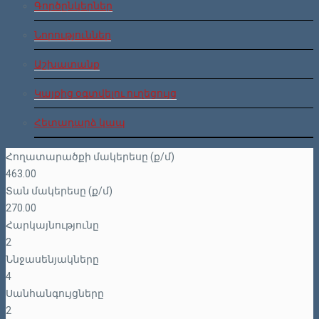
Գործընկերներ
Նորություններ
Աշխատանք
Կայքից օգտվելու ուղեցույց
Հետադարձ կապ
Հողատարածքի մակերեսը (ք/մ)
463.00
Տան մակերեսը (ք/մ)
270.00
Հարկայնությունը
2
Ննջասենյակները
4
Սանհանգույցները
2