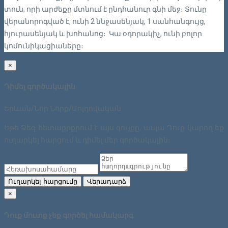
տուն, որի արժեքը մտնում է ընդհանուր գնի մեջ։ Տունը
վերանորոգված է, ունի 2 ննջասենյակ, 1 սանհանգույց,
հյուրասենյակ և խոհանոց։ Կա օդորակիչ, ունի բոլոր
կոմունիկացիաները։
×
Դիմել գործակալին
Երևան/Նոր Նորք/Մոլդովական
Եթե Ձեզ հետաքրքրում է այս գույքը, ապա Դուք կարող եք
ուղարկել հարցում և դիմել մեր գործակալին։
Ուղարկել հարցումը
Վերադարձ
×
Դուք մուտք չեք գործել համակարգ