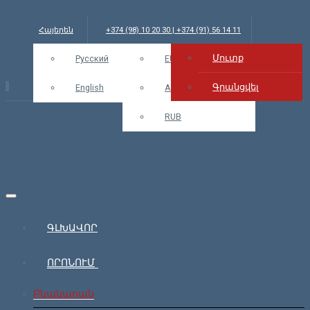
Հայերեն
+374 (98) 10 20 30 | +374 (91) 56 14 11
Մուտք
info@bars.am
Русский
USD
EUR
Մուտք
Գրանցվել
English
AMD
RUB
ԳԼԽԱՎՈՐ
ՈՐՈՆՈՒՄ
Բնակարան