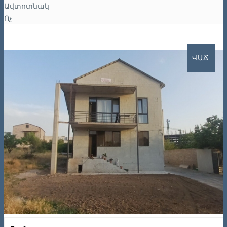
Ավտոտնակ
Ոչ
ՎԱՃ.