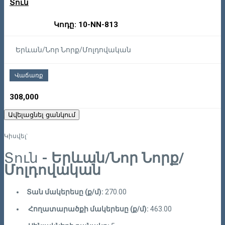
Տուն
Կոդը: 10-NN-813
Երևան/Նոր Նորք/Մոլդովական
Վաճառք
308,000
Ավելացնել ցանկում
Կիսվել`
Տուն
- Երևան/Նոր Նորք/
Մոլդովական
Տան մակերեսը (ք/մ):
270.00
Հողատարածքի մակերեսը (ք/մ):
463.00