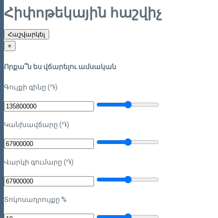
Հիփոթեկային հաշվիչ
Հաշվարկել
×
Որքա՞ն ես վճարելու ամսական
Գույքի գինը (֏)
Կանխավճարը (֏)
Վարկի գումարը (֏)
Տոկոսադրույքը %