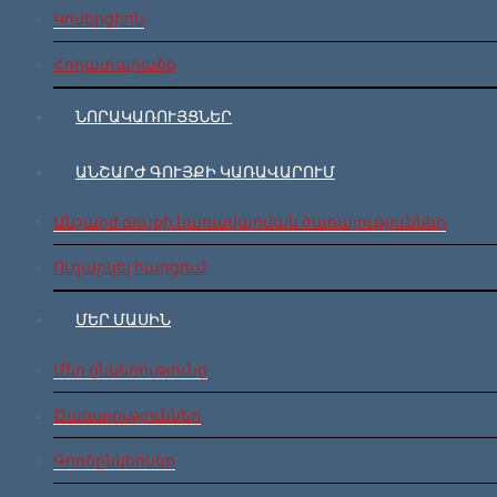
Կոմերցիոն
Հողատարածք
ՆՈՐԱԿԱՌՈՒՅՑՆԵՐ
ԱՆՇԱՐԺ ԳՈՒՅՔԻ ԿԱՌԱՎԱՐՈՒՄ
Անշարժ գույքի կառավարման ծառայություններ
Ուղարկել հարցում
ՄԵՐ ՄԱՍԻՆ
Մեր ընկերությունը
Ծառայություններ
Գործընկերներ