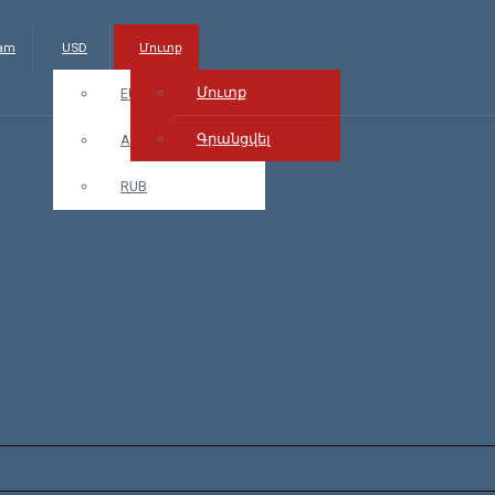
.am
USD
Մուտք
Մուտք
EUR
Գրանցվել
AMD
RUB