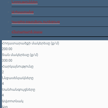
Նորություններ
Աշխատանք
Կայքից օգտվելու ուղեցույց
Հետադարձ կապ
Հողատարածքի մակերեսը (ք/մ)
200.00
Տան մակերեսը (ք/մ)
330.00
Հարկայնությունը
2
Ննջասենյակները
4
Սանհանգույցները
4
Ավտոտնակ
Այո