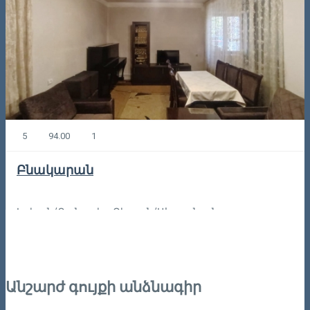
5
94.00
1
Բնակարան
Երևան/Քանաքեռ-Զեյթուն/Ահարոնյան
115,00
Կոդը: 6-3-287
Անշարժ գույքի անձնագիր