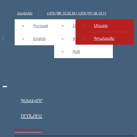
Հայերեն
+374 (98) 10 20 30 | +374 (91) 56 14 11
Մուտք
info@bars.am
Русский
USD
EUR
Մուտք
Գրանցվել
English
AMD
RUB
ԳԼԽԱՎՈՐ
ՈՐՈՆՈՒՄ
Բնակարան