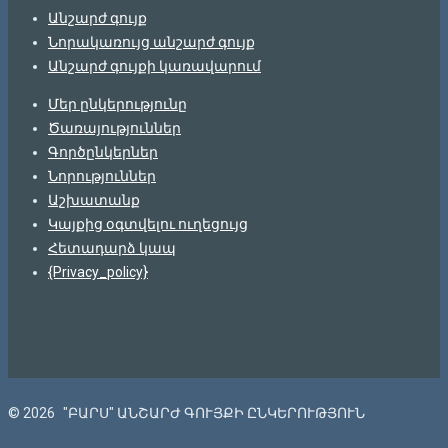
Անշարժ գույք
Նորակառույց անշարժ գույք
Անշարժ գույքի կառավարում
Մեր ընկերությունը
Ծառայություններ
Գործընկերներ
Նորություններ
Աշխատանք
Կայքից օգտվելու ուղեցույց
Հետադարձ կապ
{Privacy_policy}
© 2026
"ԲԱՐՍ" ԱՆՇԱՐԺ ԳՈՒՅՔԻ ԸՆԿԵՐՈՒԹՅՈՒՆ