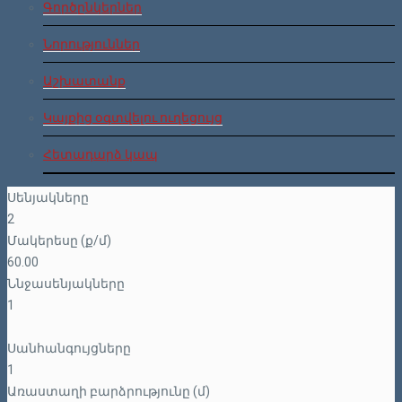
Գործընկերներ
Նորություններ
Աշխատանք
Կայքից օգտվելու ուղեցույց
Հետադարձ կապ
Սենյակները
2
Մակերեսը (ք/մ)
60.00
Ննջասենյակները
1
Սանհանգույցները
1
Առաստաղի բարձրությունը (մ)