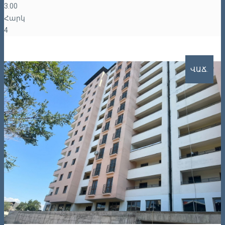
3.00
Հարկ
4
ՎԱՃ.