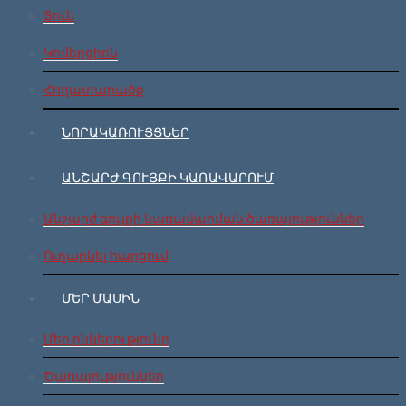
Տուն
Կոմերցիոն
Հողատարածք
ՆՈՐԱԿԱՌՈՒՅՑՆԵՐ
ԱՆՇԱՐԺ ԳՈՒՅՔԻ ԿԱՌԱՎԱՐՈՒՄ
Անշարժ գույքի կառավարման ծառայություններ
Ուղարկել հարցում
ՄԵՐ ՄԱՍԻՆ
Մեր ընկերությունը
Ծառայություններ