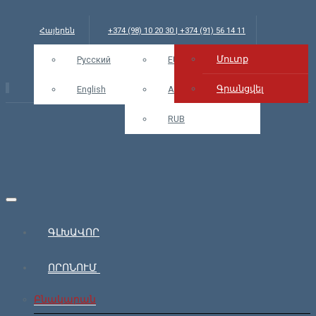
Հայերեն
+374 (98) 10 20 30 | +374 (91) 56 14 11
Մուտք
info@bars.am
Русский
USD
EUR
Մուտք
Գրանցվել
English
AMD
RUB
ԳԼԽԱՎՈՐ
ՈՐՈՆՈՒՄ
Բնակարան