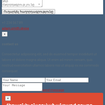
Ուղարկել հաղորդագրությունը
+1 234 567 89
adam.smith.skype
×
contact us
Consectetur adipisicing elit, sed do eiusmod tempor incididunt ut
labore et dolore magna aliqua. Ut enim ad minim veniam, quis
nostrud exercitation ullamco laboris nisi ut aliquip ex ea commodo
consequat.
send message
×