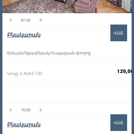
3
87.00
9
ՎԱՃ.
Բնակարան
Երևան/Աջափնյակ/Հալաբյան փողոց
120,00
Կոդը: 6-Ach3-145
3
76.00
3
ՎԱՃ.
Բնակարան