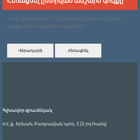
Հեռացնել ընտրված անշարժ գույքը
Դուք ցանկանու՞մ եք հեռացնել այս անշարժ
գույքն ընտրվածների ցանկից:
Վերադարձ
Հեռացնել
Գլխավոր գրասենյակ
ՀՀ, ք․ Երևան, Բաղրամյան պող․ 2 (2-րդ հարկ)