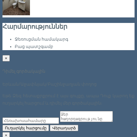
Հարմարություններ
Ջեռուցման համակարգ
Բաց պատշգամբ
×
Դիմել գործակալին
Երևան/Աջափնյակ/Բաշինջաղյան փողոց
Եթե Ձեզ հետաքրքրում է այս գույքը, ապա Դուք կարող եք
ուղարկել հարցում և դիմել մեր գործակալին։
Ուղարկել հարցումը
Վերադարձ
×