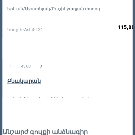
Երևան/Աջափնյակ/Բաշինջաղյան փողոց
115,00
Կոդը: 6-Ach3-124
1
45.00
3
Բնակարան
Երևան/Աջափնյակ/Լենինգրադյան փողոց
107,00
Կոդը: 6-Ach1-128
Անշարժ գույքի անձնագիր