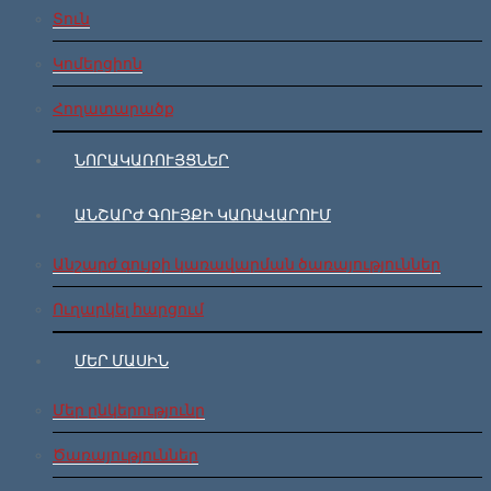
Տուն
Կոմերցիոն
Հողատարածք
ՆՈՐԱԿԱՌՈՒՅՑՆԵՐ
ԱՆՇԱՐԺ ԳՈՒՅՔԻ ԿԱՌԱՎԱՐՈՒՄ
Անշարժ գույքի կառավարման ծառայություններ
Ուղարկել հարցում
ՄԵՐ ՄԱՍԻՆ
Մեր ընկերությունը
Ծառայություններ