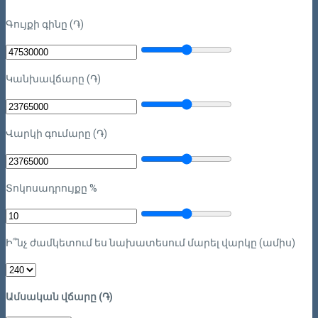
Գույքի գինը (֏)
Կանխավճարը (֏)
Վարկի գումարը (֏)
Տոկոսադրույքը %
Ի՞նչ ժամկետում ես նախատեսում մարել վարկը (ամիս)
Ամսական վճարը (֏)