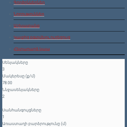
Գործընկերներ
Նորություններ
Աշխատանք
Կայքից օգտվելու ուղեցույց
Հետադարձ կապ
Սենյակները
3
Մակերեսը (ք/մ)
78.00
Ննջասենյակները
2
Սանհանգույցները
1
Առաստաղի բարձրությունը (մ)