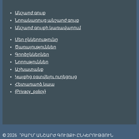
Անշարժ գույք
Նորակառույց անշարժ գույք
Անշարժ գույքի կառավարում
Մեր ընկերությունը
Ծառայություններ
Գործընկերներ
Նորություններ
Աշխատանք
Կայքից օգտվելու ուղեցույց
Հետադարձ կապ
{Privacy_policy}
© 2026
"ԲԱՐՍ" ԱՆՇԱՐԺ ԳՈՒՅՔԻ ԸՆԿԵՐՈՒԹՅՈՒՆ