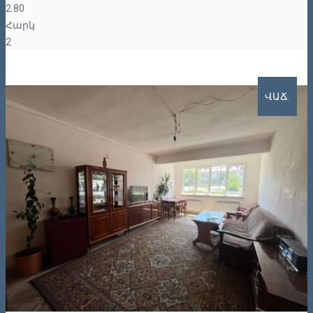
2.80
Հարկ
2
ՎԱՃ.