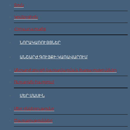
Տուն
Կոմերցիոն
Հողատարածք
ՆՈՐԱԿԱՌՈՒՅՑՆԵՐ
ԱՆՇԱՐԺ ԳՈՒՅՔԻ ԿԱՌԱՎԱՐՈՒՄ
Անշարժ գույքի կառավարման ծառայություններ
Ուղարկել հարցում
ՄԵՐ ՄԱՍԻՆ
Մեր ընկերությունը
Ծառայություններ