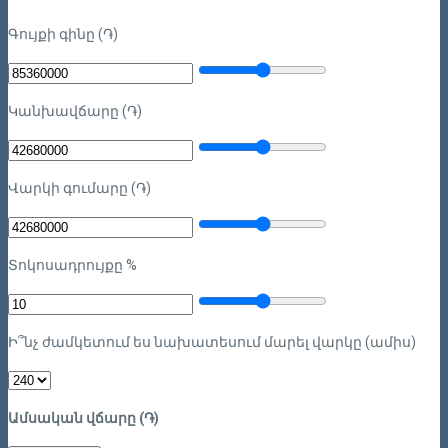
Գույքի գինը (֏)
Կանխավճարը (֏)
Վարկի գումարը (֏)
Տոկոսադրույքը %
Ի՞նչ ժամկետում ես նախատեսում մարել վարկը (ամիս)
Ամսական վճարը (֏)