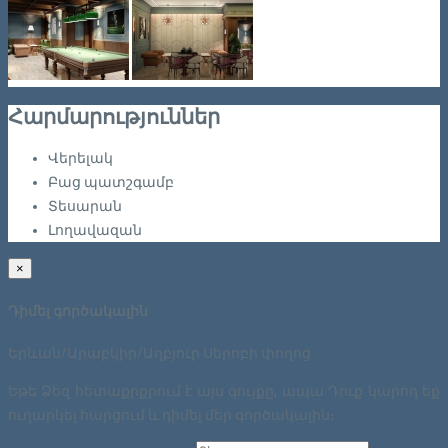
Հարմարություններ
Վերելակ
Բաց պատշգամբ
Տեսարան
Լողավազան
×
Դիմել գործակալին
Երևան/Արաբկիր/Աղբյուր Սերոբի փողոց
Եթե Ձեզ հետաքրքրում է այս գույքը, ապա Դուք կարող եք
ուղարկել հարցում և դիմել մեր գործակալին։