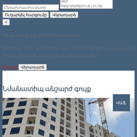
Ուղարկել հարցումը
Վերադարձ
×
Դուք մուտք չեք գործել համակարգ
Խնդրում ենք գրանցվել կամ մուտք գործել համակարգ
տվյալ գործողությունը կատարելու համար:
Մուտք
Վերադարձ
Նմանատիպ անշարժ գույք
ՎԱՃ.