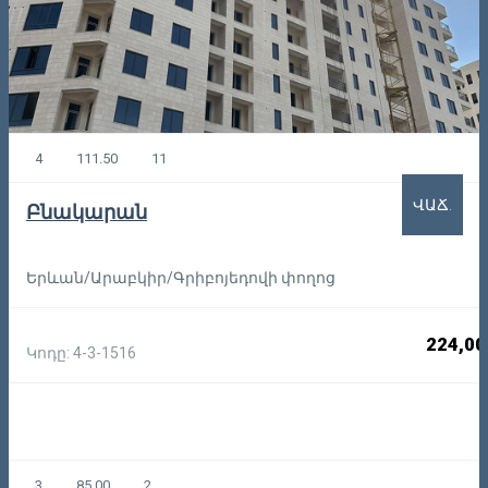
4
111.50
11
ՎԱՃ.
Բնակարան
Երևան/Արաբկիր/Գրիբոյեդովի փողոց
224,00
Կոդը: 4-3-1516
3
85.00
2