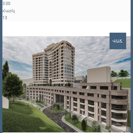
3.00
Հարկ
13
ՎԱՃ.