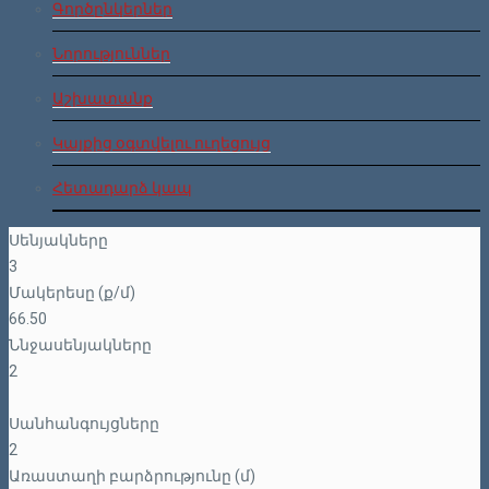
Գործընկերներ
Նորություններ
Աշխատանք
Կայքից օգտվելու ուղեցույց
Հետադարձ կապ
Սենյակները
3
Մակերեսը (ք/մ)
66.50
Ննջասենյակները
2
Սանհանգույցները
2
Առաստաղի բարձրությունը (մ)