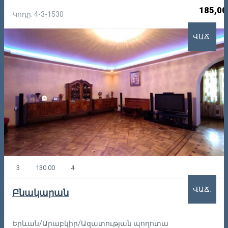
185,00
Կոդը: 4-3-1530
ՎԱՃ.
3
130.00
4
ՎԱՃ.
Բնակարան
Երևան/Արաբկիր/Ազատության պողոտա