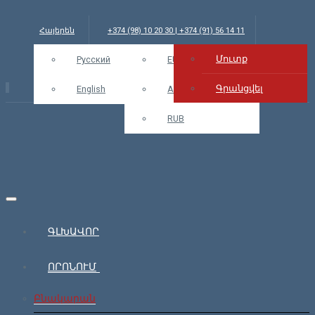
Հայերեն
+374 (98) 10 20 30 | +374 (91) 56 14 11
Մուտք
info@bars.am
Русский
USD
EUR
Մուտք
Գրանցվել
English
AMD
RUB
ԳԼԽԱՎՈՐ
ՈՐՈՆՈՒՄ
Բնակարան