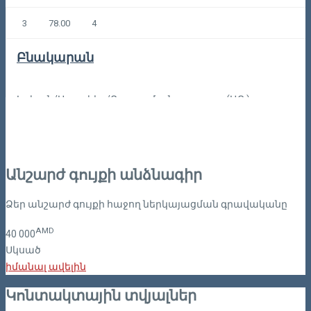
3
78.00
4
Բնակարան
Երևան/Արաբկիր/Բաղրամյան պողոտա (ԱՐ.)
202,00
Կոդը: 4-3-1397
Անշարժ գույքի անձնագիր
Ձեր անշարժ գույքի հաջող ներկայացման գրավականը
AMD
40
000
Սկսած
իմանալ ավելին
Կոնտակտային տվյալներ