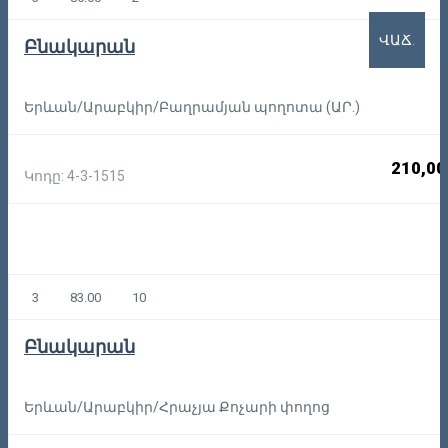
ՎԱՃ.
Բնակարան
Երևան/Արաբկիր/Բաղրամյան պողոտա (ԱՐ.)
210,00
Կոդը: 4-3-1515
3
83.00
10
Բնակարան
Երևան/Արաբկիր/Հրաչյա Քոչարի փողոց