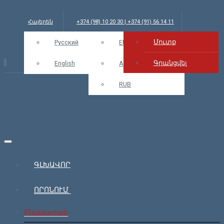
Հայերեն
+374 (98) 10 20 30 | +374 (91) 56 14 11
Մուտք
info@bars.am
Русский
USD
EUR
Մուտք
Գրանցվել
English
AMD
RUB
ԳԼԽԱՎՈՐ
ՈՐՈՆՈՒՄ
Բնակարան