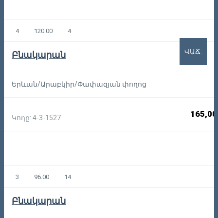
4
120.00
4
ՎԱՃ.
Բնակարան
Երևան/Արաբկիր/Փափազյան փողոց
165,00
Կոդը: 4-3-1527
3
96.00
14
Բնակարան