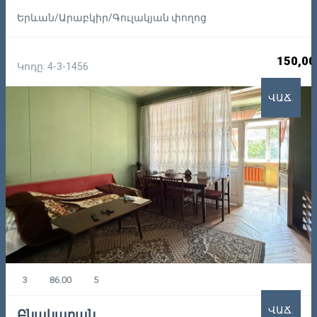
Երևան/Արաբկիր/Գուլակյան փողոց
150,00
Կոդը: 4-3-1456
ՎԱՃ.
3
86.00
5
ՎԱՃ.
Բնակարան