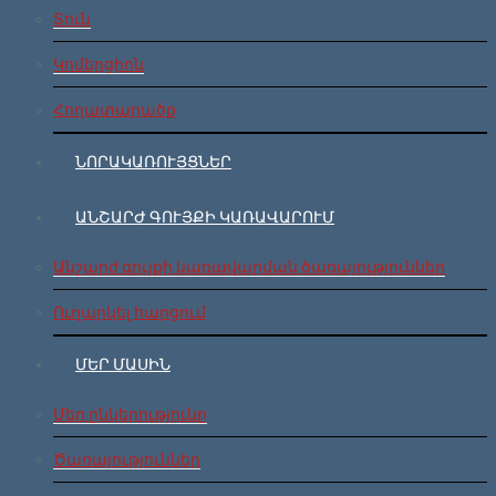
Տուն
Կոմերցիոն
Հողատարածք
ՆՈՐԱԿԱՌՈՒՅՑՆԵՐ
ԱՆՇԱՐԺ ԳՈՒՅՔԻ ԿԱՌԱՎԱՐՈՒՄ
Անշարժ գույքի կառավարման ծառայություններ
Ուղարկել հարցում
ՄԵՐ ՄԱՍԻՆ
Մեր ընկերությունը
Ծառայություններ