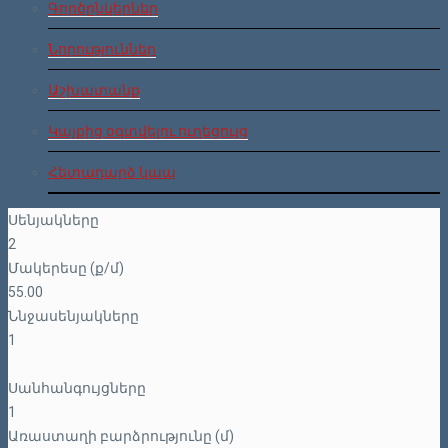
Գործընկերներ
Նորություններ
Աշխատանք
Կայքից օգտվելու ուղեցույց
Հետադարձ կապ
Սենյակները
2
Մակերեսը (ք/մ)
55.00
Ննջասենյակները
1
Սանհանգույցները
1
Առաստաղի բարձրությունը (մ)