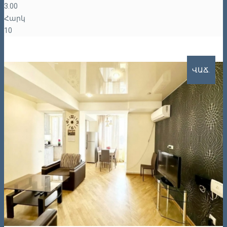
3.00
Հարկ
10
ՎԱՃ.