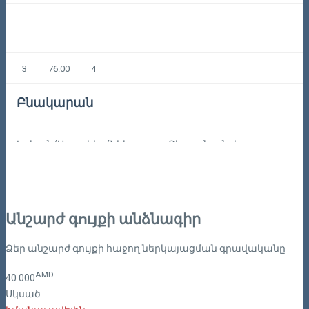
3
76.00
4
Բնակարան
Երևան/Արաբկիր/Նիկողայոս Տիգրանյան փողոց
170,00
Կոդը: 4-3-1488
Անշարժ գույքի անձնագիր
Ձեր անշարժ գույքի հաջող ներկայացման գրավականը
AMD
40
000
Սկսած