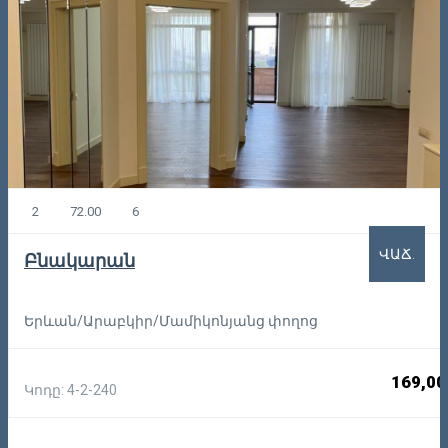
2
72.00
6
ՎԱՃ.
Բնակարան
Երևան/Արաբկիր/Մամիկոնյանց փողոց
169,00
Կոդը: 4-2-240