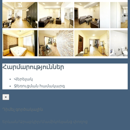
Հարմարություններ
Վերելակ
Ջեռուցման համակարգ
×
Դիմել գործակալին
Երևան/Արաբկիր/Մամիկոնյանց փողոց