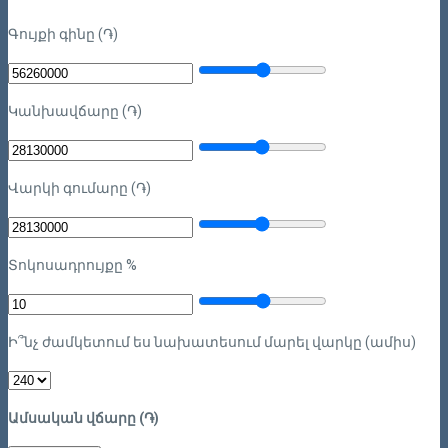
Գույքի գինը (֏)
Կանխավճարը (֏)
Վարկի գումարը (֏)
Տոկոսադրույքը %
Ի՞նչ ժամկետում ես նախատեսում մարել վարկը (ամիս)
Ամսական վճարը (֏)