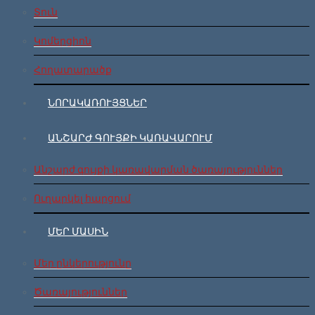
Տուն
Կոմերցիոն
Հողատարածք
ՆՈՐԱԿԱՌՈՒՅՑՆԵՐ
ԱՆՇԱՐԺ ԳՈՒՅՔԻ ԿԱՌԱՎԱՐՈՒՄ
Անշարժ գույքի կառավարման ծառայություններ
Ուղարկել հարցում
ՄԵՐ ՄԱՍԻՆ
Մեր ընկերությունը
Ծառայություններ