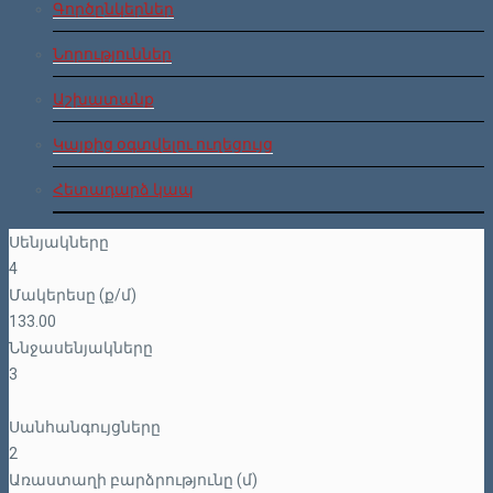
Գործընկերներ
Նորություններ
Աշխատանք
Կայքից օգտվելու ուղեցույց
Հետադարձ կապ
Սենյակները
4
Մակերեսը (ք/մ)
133.00
Ննջասենյակները
3
Սանհանգույցները
2
Առաստաղի բարձրությունը (մ)