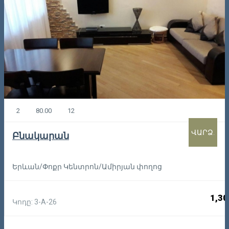
2
80.00
12
ՎԱՐՁ.
Բնակարան
Երևան/Փոքր Կենտրոն/Ամիրյան փողոց
1,30
Կոդը: 3-A-26