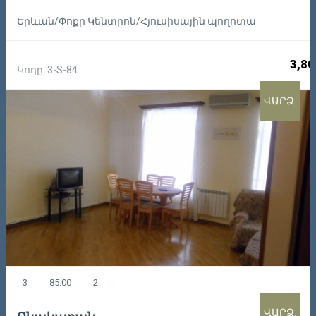
Երևան/Փոքր Կենտրոն/Հյուսիսային պողոտա
3,80
Կոդը: 3-S-84
ՎԱՐՁ.
3
85.00
2
ՎԱՐՁ.