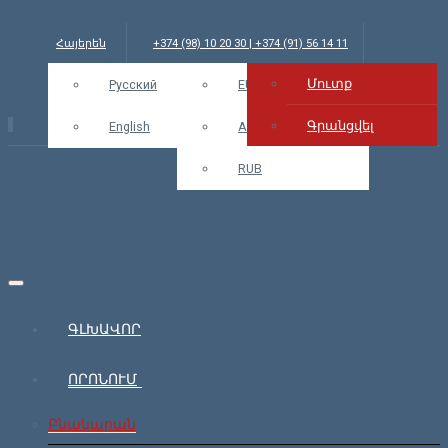
Հայերեն
+374 (98) 10 20 30 | +374 (91) 56 14 11
Մուտք
info@bars.am
Русский
USD
EUR
Մուտք
Գրանցվել
English
AMD
RUB
ԳԼԽԱՎՈՐ
ՈՐՈՆՈՒՄ
Բնակարան