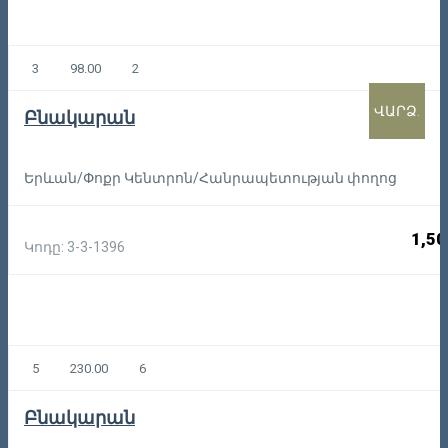
3
98.00
2
ՎԱՐՁ.
Բնակարան
Երևան/Փոքր Կենտրոն/Հանրապետության փողոց
1,50
Կոդը: 3-3-1396
5
230.00
6
Բնակարան