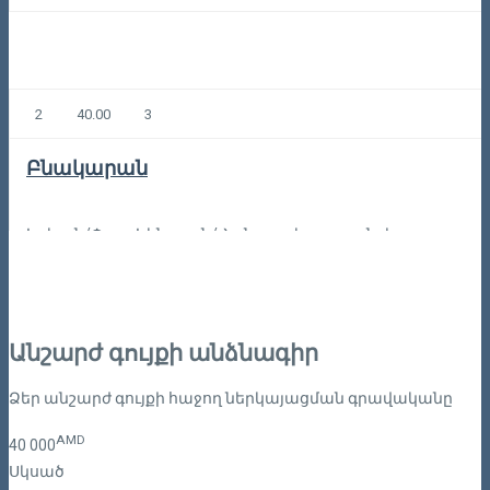
2
40.00
3
Բնակարան
Երևան/Փոքր Կենտրոն/Հանրապետության փողոց
60
Կոդը: 3-1-1543
Անշարժ գույքի անձնագիր
Ձեր անշարժ գույքի հաջող ներկայացման գրավականը
AMD
40
000
Սկսած