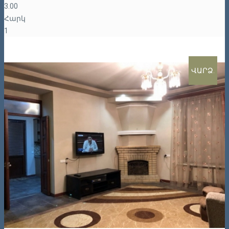
3.00
Հարկ
1
ՎԱՐՁ.