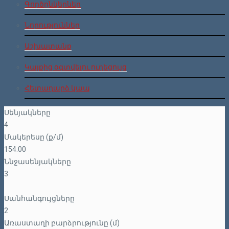
Գործընկերներ
Նորություններ
Աշխատանք
Կայքից օգտվելու ուղեցույց
Հետադարձ կապ
Սենյակները
4
Մակերեսը (ք/մ)
154.00
Ննջասենյակները
3
Սանհանգույցները
2
Առաստաղի բարձրությունը (մ)