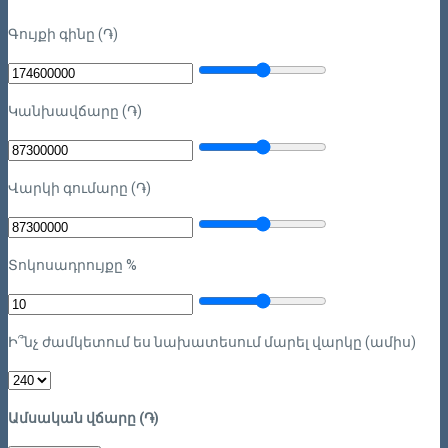
Գույքի գինը (֏)
Կանխավճարը (֏)
Վարկի գումարը (֏)
Տոկոսադրույքը %
Ի՞նչ ժամկետում ես նախատեսում մարել վարկը (ամիս)
Ամսական վճարը (֏)