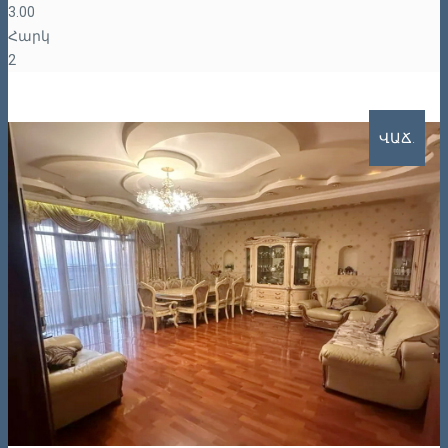
3.00
Հարկ
2
ՎԱՃ.