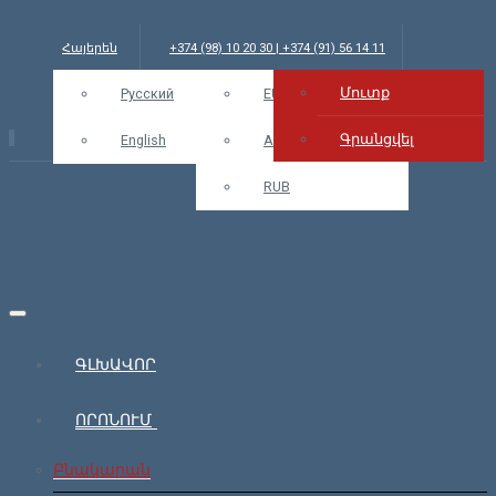
Հայերեն
+374 (98) 10 20 30 | +374 (91) 56 14 11
Մուտք
info@bars.am
Русский
USD
EUR
Մուտք
Գրանցվել
English
AMD
RUB
ԳԼԽԱՎՈՐ
ՈՐՈՆՈՒՄ
Բնակարան