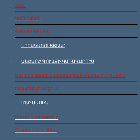
Տուն
Կոմերցիոն
Հողատարածք
ՆՈՐԱԿԱՌՈՒՅՑՆԵՐ
ԱՆՇԱՐԺ ԳՈՒՅՔԻ ԿԱՌԱՎԱՐՈՒՄ
Անշարժ գույքի կառավարման ծառայություններ
Ուղարկել հարցում
ՄԵՐ ՄԱՍԻՆ
Մեր ընկերությունը
Ծառայություններ