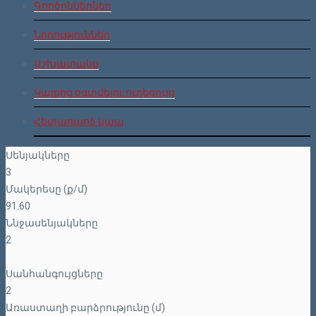
Գործընկերներ
Նորություններ
Աշխատանք
Կայքից օգտվելու ուղեցույց
Հետադարձ կապ
Սենյակները
3
Մակերեսը (ք/մ)
91.60
Ննջասենյակները
2
Սանհանգույցները
2
Առաստաղի բարձրությունը (մ)