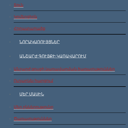
Տուն
Կոմերցիոն
Հողատարածք
ՆՈՐԱԿԱՌՈՒՅՑՆԵՐ
ԱՆՇԱՐԺ ԳՈՒՅՔԻ ԿԱՌԱՎԱՐՈՒՄ
Անշարժ գույքի կառավարման ծառայություններ
Ուղարկել հարցում
ՄԵՐ ՄԱՍԻՆ
Մեր ընկերությունը
Ծառայություններ