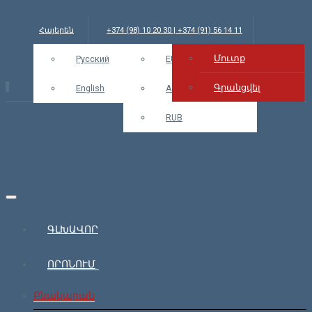
Հայերեն
+374 (98) 10 20 30 | +374 (91) 56 14 11
Մուտք
info@bars.am
Русский
USD
EUR
Մուտք
Գրանցվել
English
AMD
RUB
ԳԼԽԱՎՈՐ
ՈՐՈՆՈՒՄ
Բնակարան