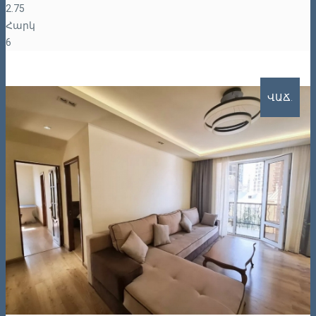
2.75
Հարկ
6
ՎԱՃ.