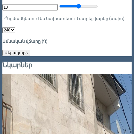
Ի՞նչ ժամկետում ես նախատեսում մարել վարկը (ամիս)
Ամսական վճարը (֏)
Վերադարձ
Նկարներ