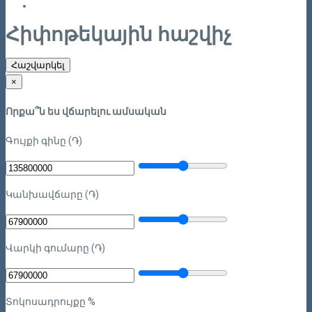
Հիփոթեկային հաշվիչ
Հաշվարկել
×
Որքա՞ն ես վճարելու ամսական
Գույքի գինը (֏)
Կանխավճարը (֏)
Վարկի գումարը (֏)
Տոկոսադրույքը %