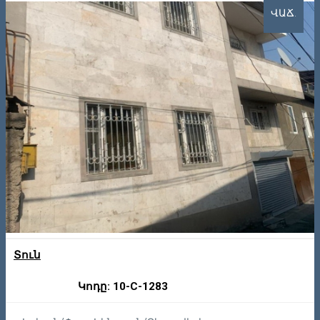
ՎԱՃ.
Տուն
Կոդը: 10-C-1283