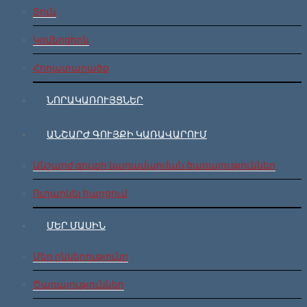
Տուն
Կոմերցիոն
Հողատարածք
ՆՈՐԱԿԱՌՈՒՅՑՆԵՐ
ԱՆՇԱՐԺ ԳՈՒՅՔԻ ԿԱՌԱՎԱՐՈՒՄ
Անշարժ գույքի կառավարման ծառայություններ
Ուղարկել հարցում
ՄԵՐ ՄԱՍԻՆ
Մեր ընկերությունը
Ծառայություններ