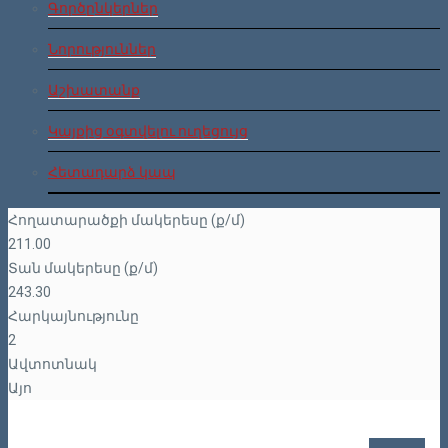
Գործընկերներ
Նորություններ
Աշխատանք
Կայքից օգտվելու ուղեցույց
Հետադարձ կապ
Հողատարածքի մակերեսը (ք/մ)
211.00
Տան մակերեսը (ք/մ)
243.30
Հարկայնությունը
2
Ավտոտնակ
Այո