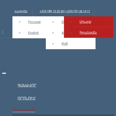
Հայերեն
+374 (98) 10 20 30 | +374 (91) 56 14 11
Մուտք
info@bars.am
Русский
USD
EUR
Մուտք
Գրանցվել
English
AMD
RUB
ԳԼԽԱՎՈՐ
ՈՐՈՆՈՒՄ
Բնակարան