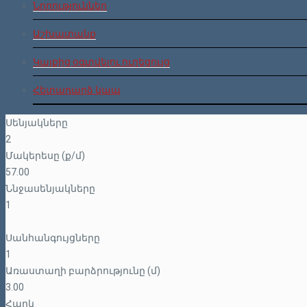
Նորություններ
Աշխատանք
Կայքից օգտվելու ուղեցույց
Հետադարձ կապ
Սենյակները
2
Մակերեսը (ք/մ)
57.00
Ննջասենյակները
1
Սանհանգույցները
1
Առաստաղի բարձրությունը (մ)
3.00
Հարկ