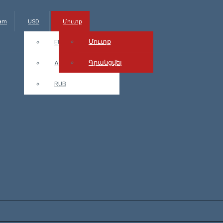
.am
USD
Մուտք
Մուտք
EUR
Գրանցվել
AMD
RUB