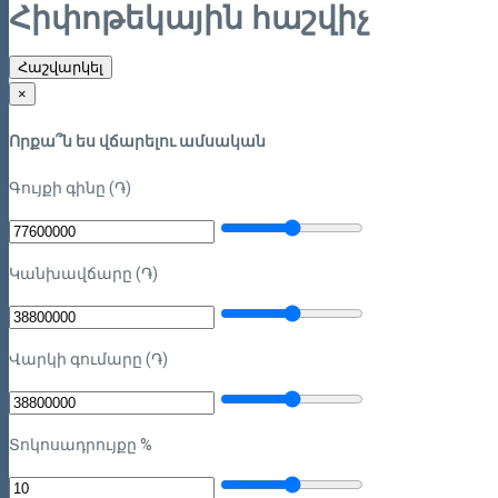
Հիփոթեկային հաշվիչ
Հաշվարկել
×
Որքա՞ն ես վճարելու ամսական
Գույքի գինը (֏)
Կանխավճարը (֏)
Վարկի գումարը (֏)
Տոկոսադրույքը %