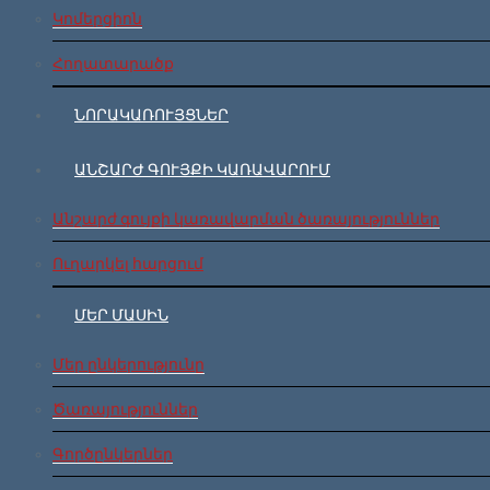
Կոմերցիոն
Հողատարածք
ՆՈՐԱԿԱՌՈՒՅՑՆԵՐ
ԱՆՇԱՐԺ ԳՈՒՅՔԻ ԿԱՌԱՎԱՐՈՒՄ
Անշարժ գույքի կառավարման ծառայություններ
Ուղարկել հարցում
ՄԵՐ ՄԱՍԻՆ
Մեր ընկերությունը
Ծառայություններ
Գործընկերներ