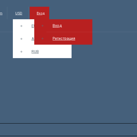
am
USD
Вход
Вход
EUR
Регистрация
AMD
RUB