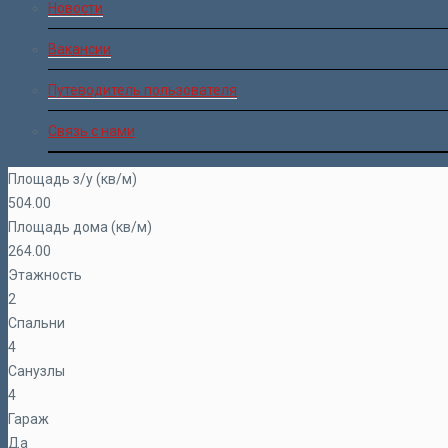
Новости
Вакансии
Путеводитель пользователя
Связь с нами
Площадь з/у (кв/м)
504.00
Площадь дома (кв/м)
264.00
Этажность
2
Спальни
4
Санузлы
4
Гараж
Да