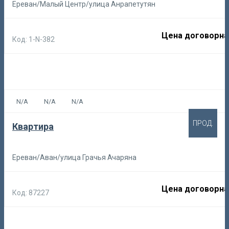
Ереван/Малый Центр/улица Анрапетутян
Цена договорна
Код: 1-N-382
N/A
N/A
N/A
ПРОД.
Квартира
Ереван/Аван/улица Грачья Ачаряна
Цена договорна
Код: 87227