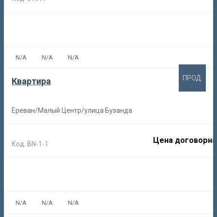
N/A
N/A
N/A
ПРОД.
Квартира
Ереван/Малый Центр/улица Бузанда
Цена договорна
Код: BN-1-1
N/A
N/A
N/A