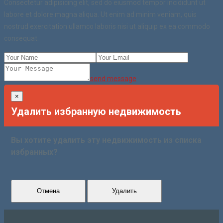
Consectetur adipisicing elit, sed do eiusmod tempor incididunt ut
labore et dolore magna aliqua. Ut enim ad minim veniam, quis
nostrud exercitation ullamco laboris nisi ut aliquip ex ea commodo
consequat.
send message
×
Удалить избранную недвижимость
Вы хотите удалить эту недвижимость из списка
избранных?
Отмена
Удалить