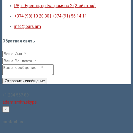
РА, г. Ереван, пр. Баграмяна 2 (2-ой этаж)
+374 (98) 10 20 30 | +374 (91) 56 14 11
info@bars.am
Обратная связь
Отправить сообщение
+1 234 567 89
adam.smith.skype
×
contact us