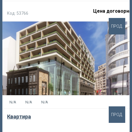
Цена договорна
Код: 53766
ПРОД.
N/A
N/A
N/A
ПРОД.
Квартира