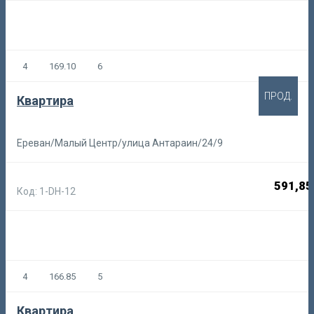
4
169.10
6
ПРОД.
Квартира
Ереван/Малый Центр/улица Антараин/24/9
591,85
Код: 1-DH-12
4
166.85
5
Квартира