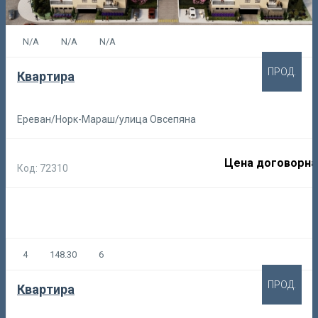
N/A
N/A
N/A
ПРОД.
Квартира
Ереван/Норк-Мараш/улица Овсепяна
Цена договорна
Код: 72310
4
148.30
6
ПРОД.
Квартира