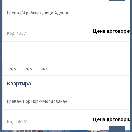
Ереван/Арабкир/улица Адонца
Цена договорна
Код: 43671
N/A
N/A
N/A
Квартира
Ереван/Нор Норк/Молдовакан
Цена договорна
Код: 56961