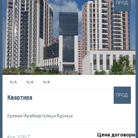
ПРОД.
N/A
N/A
N/A
ПРОД.
Квартира
Ереван/Арабкир/улица Адонца
Цена договорна
Код: 51917