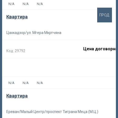
N/A
N/A
N/A
ПРОД.
Квартира
Цахкадзор/ул. Мгера Мкртчяна
Цена договорна
Код: 29792
N/A
N/A
N/A
Квартира
Ереван/Малый Центр/проспект Тиграна Меца (М.Ц.)