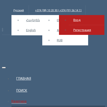
Русский
+374 (98) 10 20 30 | +374 (91) 56 14 11
Вход
info@bars.am
Հայերեն
USD
EUR
Вход
Регистрация
English
AMD
RUB
ГЛАВНАЯ
ПОИСК
Квартира