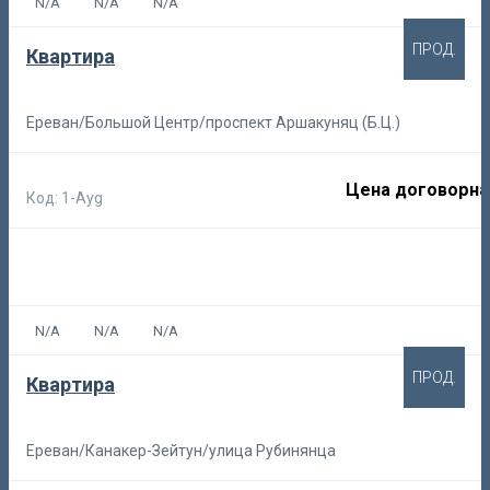
N/A
N/A
N/A
ПРОД.
Квартира
Ереван/Большой Центр/проспект Аршакуняц (Б.Ц.)
Цена договорна
Код: 1-Ayg
N/A
N/A
N/A
ПРОД.
Квартира
Ереван/Канакер-Зейтун/улица Рубинянца