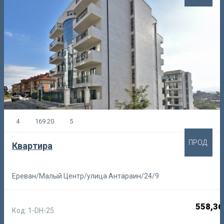
4
169.20
5
ПРОД.
Квартира
Ереван/Малый Центр/улица Антараин/24/9
558,36
Код: 1-DH-25