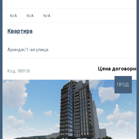
N/A
N/A
N/A
Квартира
Ариндж/1-ая улица
Цена договорна
Код: 98918
ПРОД.