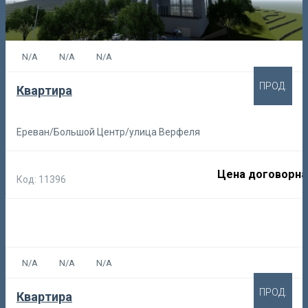
N/A
N/A
N/A
ПРОД.
Квартира
Ереван/Большой Центр/улица Верфеля
Цена договорна
Код: 11396
N/A
N/A
N/A
ПРОД.
Квартира