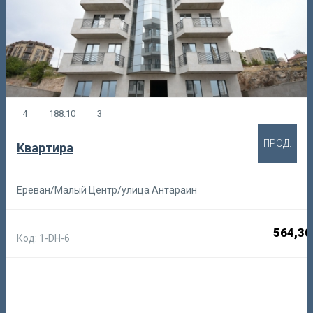
4
188.10
3
ПРОД.
Квартира
Ереван/Малый Центр/улица Антараин
564,30
Код: 1-DH-6