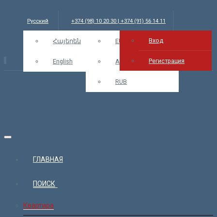
Русский
+374 (98) 10 20 30 | +374 (91) 56 14 11
Вход
info@bars.am
Հայերեն
USD
EUR
Вход
Регистрация
English
AMD
RUB
ГЛАВНАЯ
ПОИСК
Квартира