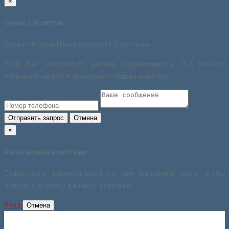
×
Связь с агентом
Ереван/Малый Центр/проспект Саят-Нова
Если Вас интересует данная недвижимость, Вы можете
отправить запрос и связаться с нашим агентом.
Отправить запрос
Отмена
×
Вы не вошли в систему
Пожалуйста, зарегистрируйтесь или выполните вход, чтобы
получить доступ к данному действию.
Вход
Отмена