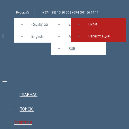
Русский
+374 (98) 10 20 30 | +374 (91) 56 14 11
Вход
info@bars.am
Հայերեն
USD
EUR
Вход
Регистрация
English
AMD
RUB
ГЛАВНАЯ
ПОИСК
Квартира