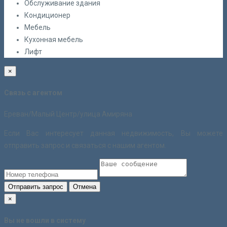
Обслуживание здания
Кондиционер
Мебель
Кухонная мебель
Лифт
×
Связь с агентом
Ереван/Малый Центр/улица Амиряна
Если Вас интересует данная недвижимость, Вы можете
отправить запрос и связаться с нашим агентом.
Отправить запрос
Отмена
×
Вы не вошли в систему