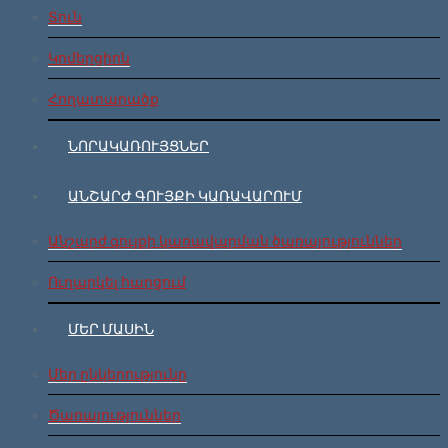
Տուն
Կոմերցիոն
Հողատարածք
ՆՈՐԱԿԱՌՈՒՅՑՆԵՐ
ԱՆՇԱՐԺ ԳՈՒՅՔԻ ԿԱՌԱՎԱՐՈՒՄ
Անշարժ գույքի կառավարման ծառայություններ
Ուղարկել հարցում
ՄԵՐ ՄԱՍԻՆ
Մեր ընկերությունը
Ծառայություններ