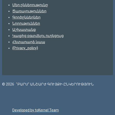
Մեր ընկերությունը
Ծառայություններ
Գործընկերներ
Նորություններ
Աշխատանք
Կայքից օգտվելու ուղեցույց
Հետադարձ կապ
{Privacy_policy}
© 2026
"ԲԱՐՍ" ԱՆՇԱՐԺ ԳՈՒՅՔԻ ԸՆԿԵՐՈՒԹՅՈՒՆ
Developed by toKernel Team