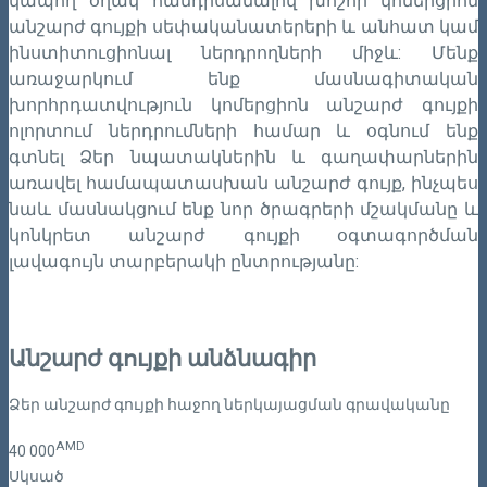
կապող օղակ հանդիսանալով խոշոր կոմերցիոն
անշարժ գույքի սեփականատերերի և անհատ կամ
ինստիտուցիոնալ ներդրողների միջև: Մենք
առաջարկում ենք մասնագիտական
խորհրդատվություն կոմերցիոն անշարժ գույքի
ոլորտում ներդրումների համար և օգնում ենք
գտնել Ձեր նպատակներին և գաղափարներին
առավել համապատասխան անշարժ գույք, ինչպես
նաև մասնակցում ենք նոր ծրագրերի մշակմանը և
կոնկրետ անշարժ գույքի օգտագործման
լավագույն տարբերակի ընտրությանը:
Անշարժ գույքի անձնագիր
Ձեր անշարժ գույքի հաջող ներկայացման գրավականը
AMD
40
000
Սկսած