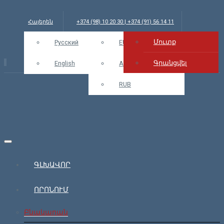
Հայերեն
+374 (98) 10 20 30 | +374 (91) 56 14 11
Մուտք
info@bars.am
Русский
USD
EUR
Մուտք
Գրանցվել
English
AMD
RUB
ԳԼԽԱՎՈՐ
ՈՐՈՆՈՒՄ
Բնակարան